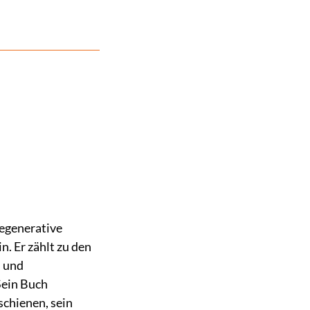
Regenerative
. Er zählt zu den
n und
Sein Buch
schienen, sein