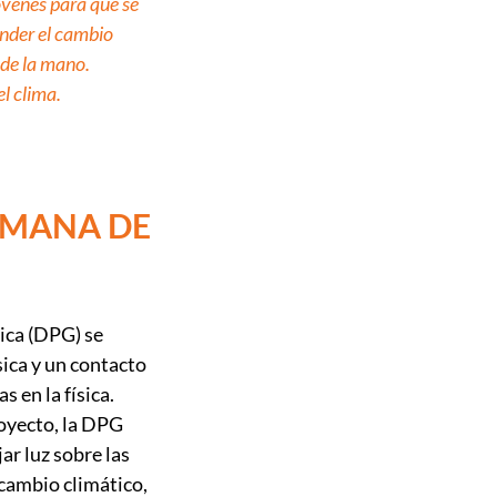
óvenes para que se
nder el cambio
 de la mano.
l clima.
EMANA DE
ica (DPG) se
sica y un contacto
s en la física.
oyecto, la DPG
jar luz sobre las
cambio climático,