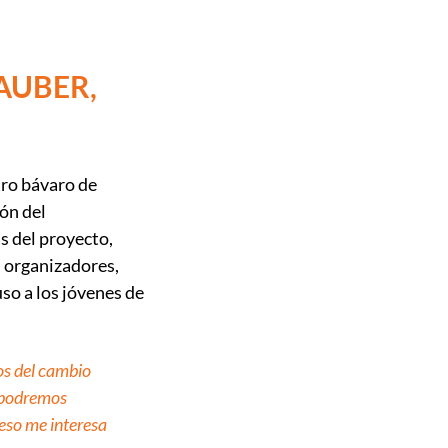
AUBER,
ro bávaro de
ón del
 del proyecto,
 organizadores,
so a los jóvenes de
os del cambio
í podremos
 eso me interesa