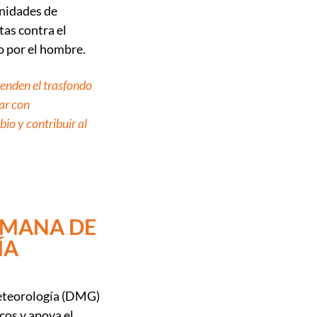
unidades de
as contra el
 por el hombre.
enden el trasfondo
ar con
bio y contribuir al
EMANA DE
ÍA
eteorología (DMG)
cos y apoya el