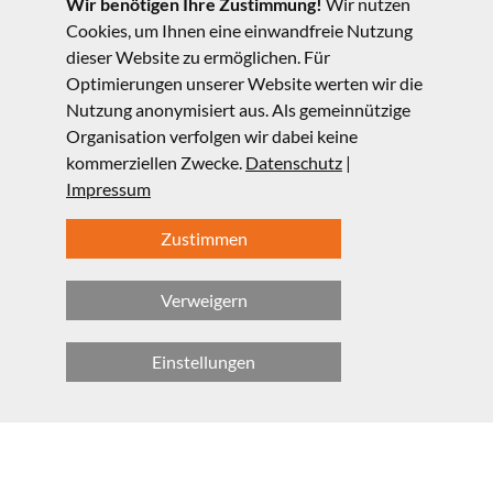
mit Klimawandel oder Massentierhaltung befassen zu
Wir benötigen Ihre Zustimmung!
Wir nutzen
Cookies, um Ihnen eine einwandfreie Nutzung
müssen. Der Wandel zur Nachhaltigkeit kann sich
dieser Website zu ermöglichen. Für
verselbständigen, wenn wir die Strukturen etwa in
Optimierungen unserer Website werten wir die
Form von Standards und Limits ändern.
Nutzung anonymisiert aus. Als gemeinnützige
Manche bezeichnen das als »Erlösung
Organisation verfolgen wir dabei keine
des Konsumenten«.
kommerziellen Zwecke.
Datenschutz
|
Impressum
Zustimmen
Verweigern
Einstellungen
© LMU, Fakultät für Physik 2025
Kontakt
Impressum