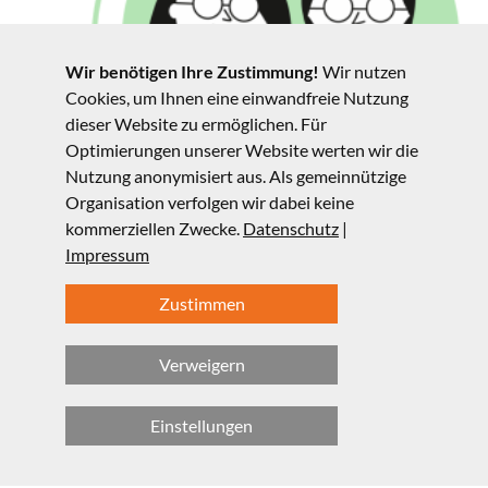
Wir benötigen Ihre Zustimmung!
Wir nutzen
Cookies, um Ihnen eine einwandfreie Nutzung
dieser Website zu ermöglichen. Für
Optimierungen unserer Website werten wir die
Nutzung anonymisiert aus. Als gemeinnützige
Organisation verfolgen wir dabei keine
kommerziellen Zwecke.
Datenschutz
|
Impressum
WEITERE MATERIALIEN
Zustimmen
Um Lehrkräfte weiter in ihrer Arbeit zu unterstützen,
stellen wir eine laufend aktualisierte Sammlung an
Verweigern
Quellen, weiteren Bildungsmaterialien, Videos und
Präsentationen sowie außerschulischen Lernorten zur
Einstellungen
Verfügung.
Anregungen nehmen wir sehr gerne entgegen!