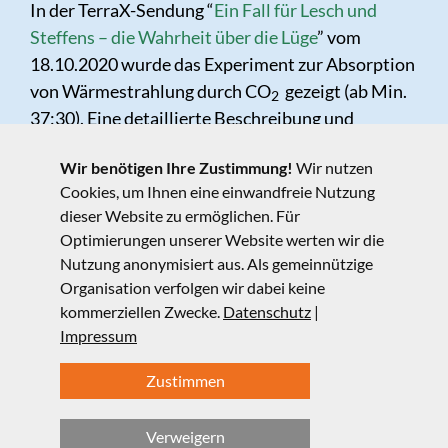
In der TerraX-Sendung “
Ein Fall für Lesch und
Steffens – die Wahrheit über die Lüge
” vom
18.10.2020 wurde das Experiment zur Absorption
von Wärmestrahlung durch CO
gezeigt (ab Min.
2
37:30). Eine detaillierte Beschreibung und
wissenschaftliche Hintergründe zu diesem
Wir benötigen Ihre Zustimmung!
Wir nutzen
Experiment haben wir
hier
zusammengestellt.
Cookies, um Ihnen eine einwandfreie Nutzung
dieser Website zu ermöglichen. Für
Der LMU-Klimakoffer der Fakultät für Physik der
Optimierungen unserer Website werten wir die
LMU München steht unter folgender Creative
Nutzung anonymisiert aus. Als gemeinnützige
Commons Lizenz:
CC BY-NC-SA 4.0
Organisation verfolgen wir dabei keine
kommerziellen Zwecke.
Datenschutz
|
Impressum
Zustimmen
Verweigern