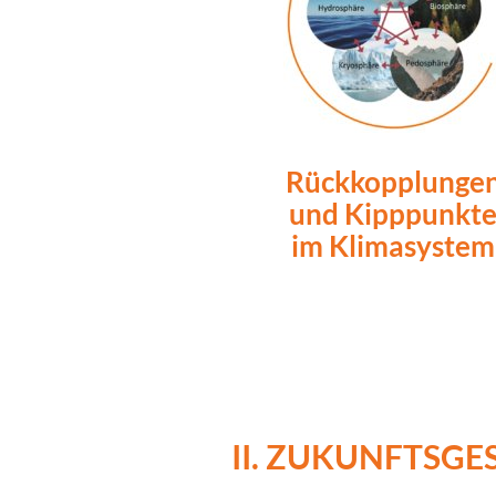
Rückkopplunge
und Kipppunkt
im Klimasystem
II. ZUKUNFTSG