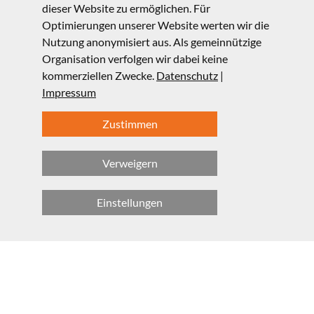
dieser Website zu ermöglichen. Für
Mit gigantischen Computerexperimenten und
Optimierungen unserer Website werten wir die
international koordinierten Meßkampagnen
Nutzung anonymisiert aus. Als gemeinnützige
versuchen wir diese größte aller Unsicherheiten zu
Organisation verfolgen wir dabei keine
reduzieren, um präzisere Vorhersagen zu ermöglichen.
kommerziellen Zwecke.
Datenschutz
|
Impressum
Zustimmen
Verweigern
Einstellungen
© LMU, Fakultät für Physik 2025
Kontakt
Impressum
Datenschutz