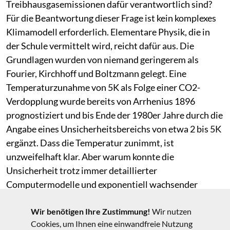
Treibhausgasemissionen dafür verantwortlich sind?
Für die Beantwortung dieser Frage ist kein komplexes
Klimamodell erforderlich. Elementare Physik, die in
der Schule vermittelt wird, reicht dafür aus. Die
Grundlagen wurden von niemand geringerem als
Fourier, Kirchhoff und Boltzmann gelegt. Eine
Temperaturzunahme von 5K als Folge einer CO2-
Verdopplung wurde bereits von Arrhenius 1896
prognostiziert und bis Ende der 1980er Jahre durch die
Angabe eines Unsicherheitsbereichs von etwa 2 bis 5K
ergänzt. Dass die Temperatur zunimmt, ist
unzweifelhaft klar. Aber warum konnte die
Unsicherheit trotz immer detaillierter
Computermodelle und exponentiell wachsender
Rechenpower nicht reduziert werden? Die Antwort ist
in den Wolken zu finden, die buchstäblich durch das
Wir benötigen Ihre Zustimmung!
Wir nutzen
Cookies, um Ihnen eine einwandfreie Nutzung
Raster der Modelle fallen, wie der Spiegel 2009 titelte.