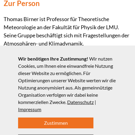
Zur Person
Thomas Birner ist Professor für Theoretische
Meteorologie an der Fakultät für Physik der LMU.
Seine Gruppe beschäftigt sich mit Fragestellungen der
Atmosphären- und Klimadynamik.
Zum Vortrag
Wir benötigen Ihre Zustimmung!
Wir nutzen
Cookies, um Ihnen eine einwandfreie Nutzung
dieser Website zu ermöglichen. Für
In seinem Vortrag wird Prof. Birner einen Überblick zur
Optimierungen unserer Website werten wir die
allgemeinen atmosphärischen Zirkulation (u.a. der jet
Nutzung anonymisiert aus. Als gemeinnützige
streams) und deren Veränderungen in einem sich
Organisation verfolgen wir dabei keine
wandelnden Klima geben.
kommerziellen Zwecke.
Datenschutz
|
Impressum
Zustimmen