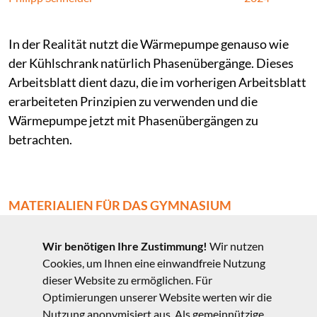
In der Realität nutzt die Wärmepumpe genauso wie
der Kühlschrank natürlich Phasenübergänge. Dieses
Arbeitsblatt dient dazu, die im vorherigen Arbeitsblatt
erarbeiteten Prinzipien zu verwenden und die
Wärmepumpe jetzt mit Phasenübergängen zu
betrachten.
MATERIALIEN FÜR DAS GYMNASIUM
Arbeitsblatt (
editierbares word
/
pdf
)
Wir benötigen Ihre Zustimmung!
Wir nutzen
Lösung (
pdf
)
Cookies, um Ihnen eine einwandfreie Nutzung
dieser Website zu ermöglichen. Für
Quellen (
pdf
)
Optimierungen unserer Website werten wir die
Nutzung anonymisiert aus. Als gemeinnützige