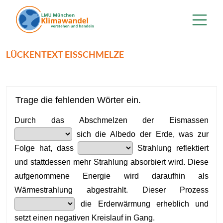
Direkt zum Inhalt
LÜCKENTEXT EISSCHMELZE