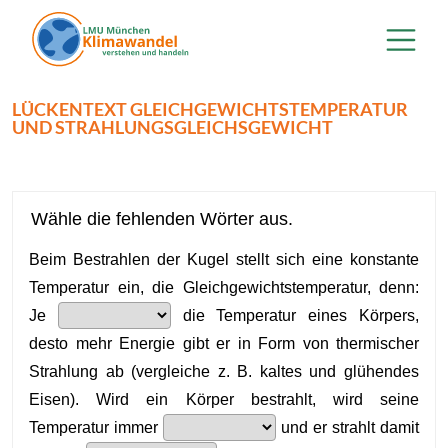
Direkt zum Inhalt
LÜCKENTEXT GLEICHGEWICHTSTEMPERATUR
UND STRAHLUNGSGLEICHSGEWICHT