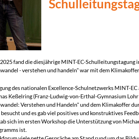
Schulleitungsta
 2025 fand die diesjährige MINT-EC-Schulleitungstagung i
andel - verstehen und handeln" war mit dem Klimakoffer 
tagung des nationalen Excellence-Schulnetzwerks MINT-EC 
mas Keßelring (Franz-Ludwig-von-Erthal-Gymnasium Lohr
andel: Verstehen und Handeln" und dem Klimakoffer dur
besucht und es gab viel positives und konstruktives Feed
ab sich im ersten Workshop die Unterstützung von Michael
gramms ist.
kforum viele nette Gespräche am Stand rund um das Bild