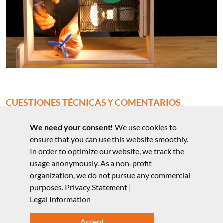
CUESTIONES TÉCNICAS Y COMENTARIOS
DIDÁCTICOS
We need your consent!
We use cookies to
Cuestiones técnicas sobre el experimento
ensure that you can use this website smoothly.
In order to optimize our website, we track the
usage anonymously. As a non-profit
Notas sobre la estructura y comentarios
organization, we do not pursue any commercial
didácticos
purposes.
Privacy Statement
|
Legal Information
Accept