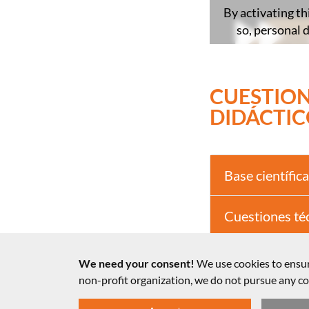
By activating th
so, personal 
CUESTION
DIDÁCTIC
Base científica
Cuestiones té
Notas sobre la
We need your consent!
We use cookies to ensur
non-profit organization, we do not pursue any 