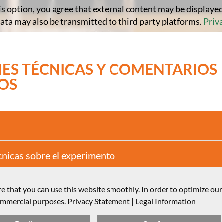
is option, you agree that external content may be displayed
data may also be transmitted to third party platforms.
Priv
ES TÉCNICAS Y COMENTARIOS
OS
cnicas sobre el experimento
 estructura y la preparación, así como comentarios d
e that you can use this website smoothly. In order to optimize ou
commercial purposes.
Privacy Statement
|
Legal Information