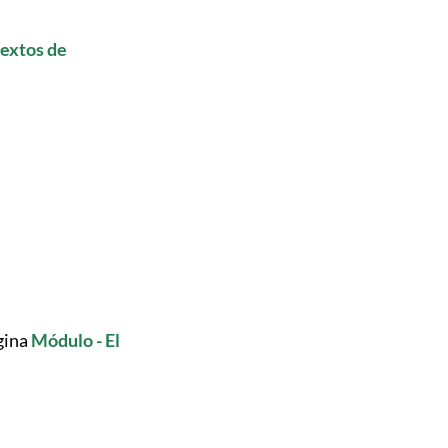
textos de
gina
Módulo - El