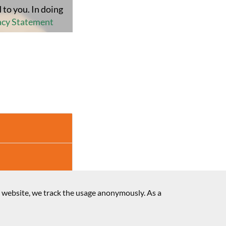
 to you. In doing
acy Statement
idácticos
r website, we track the usage anonymously. As a