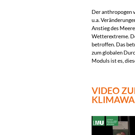
Der anthropogen v
u.a. Veränderunge
Anstieg des Meeres
Wetterextreme. De
betroffen. Das bet
zum globalen Durc
Moduls ist es, die
VIDEO ZU
KLIMAWA