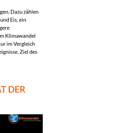
lgen. Dazu zählen
nd Eis, ein
gere
vom Klimawandel
ur im Vergleich
gnisse. Ziel des
T DER