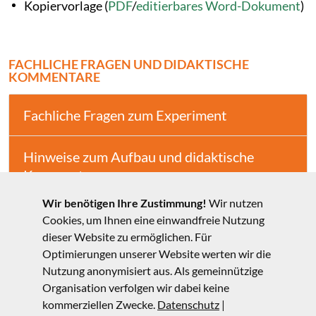
Kopiervorlage (
PDF
/
editierbares Word-Dokument
)
FACHLICHE FRAGEN UND DIDAKTISCHE
KOMMENTARE
Fachliche Fragen zum Experiment
Hinweise zum Aufbau und didaktische
Kommentare
Wir benötigen Ihre Zustimmung!
Wir nutzen
Unterrichtsmaterialien mithilfe
Cookies, um Ihnen eine einwandfreie Nutzung
mehrspaltiger Texterarbeitung (RLP)
dieser Website zu ermöglichen. Für
Optimierungen unserer Website werten wir die
Nutzung anonymisiert aus. Als gemeinnützige
Weitere Materialien (Videos, Animationen,
Organisation verfolgen wir dabei keine
Hintergrundinfos etc.)
kommerziellen Zwecke.
Datenschutz
|