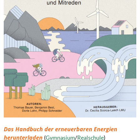
Das Handbuch der erneuerbaren Energien
herunterladen
(
Gymnasium
/
Realschule
)